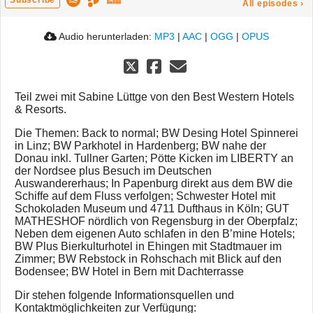
Subscribe
All episodes
›
Audio herunterladen:
MP3
|
AAC
|
OGG
|
OPUS
Teil zwei mit Sabine Lüttge von den Best Western Hotels
& Resorts.
Die Themen: Back to normal; BW Desing Hotel Spinnerei
in Linz; BW Parkhotel in Hardenberg; BW nahe der
Donau inkl. Tullner Garten; Pötte Kicken im LIBERTY an
der Nordsee plus Besuch im Deutschen
Auswandererhaus; In Papenburg direkt aus dem BW die
Schiffe auf dem Fluss verfolgen; Schwester Hotel mit
Schokoladen Museum und 4711 Dufthaus in Köln; GUT
MATHESHOF nördlich von Regensburg in der Oberpfalz;
Neben dem eigenen Auto schlafen in den B’mine Hotels;
BW Plus Bierkulturhotel in Ehingen mit Stadtmauer im
Zimmer; BW Rebstock in Rohschach mit Blick auf den
Bodensee; BW Hotel in Bern mit Dachterrasse
Dir stehen folgende Informationsquellen und
Kontaktmöglichkeiten zur Verfügung: