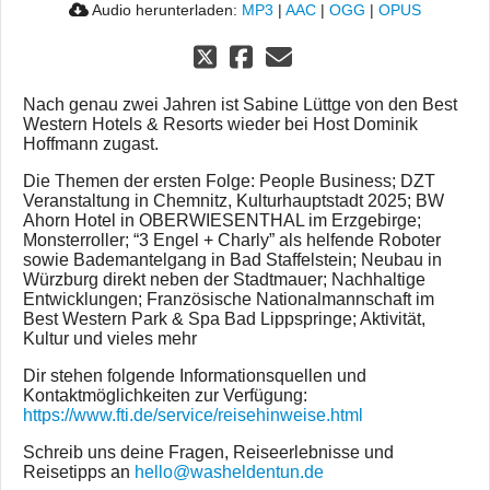
Audio herunterladen:
MP3
|
AAC
|
OGG
|
OPUS
Nach genau zwei Jahren ist Sabine Lüttge von den Best
Western Hotels & Resorts wieder bei Host Dominik
Hoffmann zugast.
Die Themen der ersten Folge: People Business; DZT
Veranstaltung in Chemnitz, Kulturhauptstadt 2025; BW
Ahorn Hotel in OBERWIESENTHAL im Erzgebirge;
Monsterroller; “3 Engel + Charly” als helfende Roboter
sowie Bademantelgang in Bad Staffelstein; Neubau in
Würzburg direkt neben der Stadtmauer; Nachhaltige
Entwicklungen; Französische Nationalmannschaft im
Best Western Park & Spa Bad Lippspringe; Aktivität,
Kultur und vieles mehr
Dir stehen folgende Informationsquellen und
Kontaktmöglichkeiten zur Verfügung:
https://www.fti.de/service/reisehinweise.html
Schreib uns deine Fragen, Reiseerlebnisse und
Reisetipps an
hello@washeldentun.de