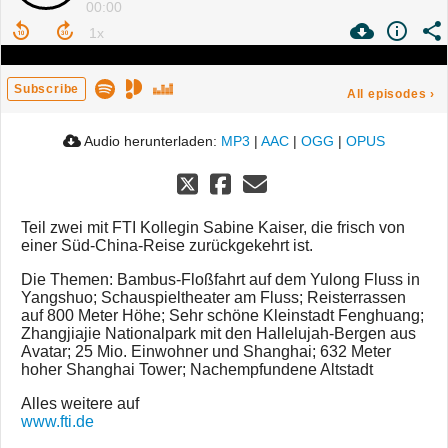
00:00
Subscribe
All episodes
›
Audio herunterladen:
MP3
|
AAC
|
OGG
|
OPUS
Teil zwei mit FTI Kollegin Sabine Kaiser, die frisch von
einer Süd-China-Reise zurückgekehrt ist.
Die Themen: Bambus-Floßfahrt auf dem Yulong Fluss in
Yangshuo; Schauspieltheater am Fluss; Reisterrassen
auf 800 Meter Höhe; Sehr schöne Kleinstadt Fenghuang;
Zhangjiajie Nationalpark mit den Hallelujah-Bergen aus
Avatar; 25 Mio. Einwohner und Shanghai; 632 Meter
hoher Shanghai Tower; Nachempfundene Altstadt
Alles weitere auf
www.fti.de