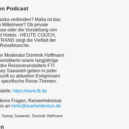
en Podcast
laska verbinden? Malta ist das
 Mittelmeer? Ob private
sse oder die Vorstellung von
d Hotels - HEUTE COUCH,
ND zeigt die Vielfalt der
 Reisebranche.
er Moderator Dominik Hoffmann
ouristikerin sowie langjährige
 des Reiseveranstalters FTI
iney Sawaneh geben in jeder
unft zu aktuellen Ereignissen
n spezifische Reise-Themen.
stelle:
https://www.fti.de
deine Fragen, Reiseerlebnisse
ps an
hello@washeldentun.de
I, Sainey Sawaneh, Dominik Hoffmann
en