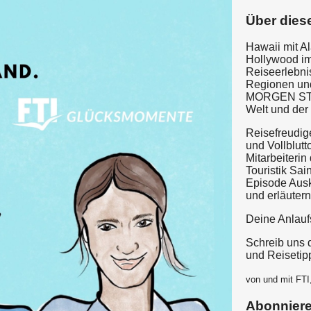
Über dies
Hawaii mit A
Hollywood im
Reiseerlebni
Regionen un
MORGEN STRA
Welt und der
Reisefreudig
und Vollblutt
Mitarbeiterin
Touristik Sa
Episode Ausk
und erläuter
Deine Anlauf
Schreib uns 
und Reisetip
von und mit FT
Abonnier