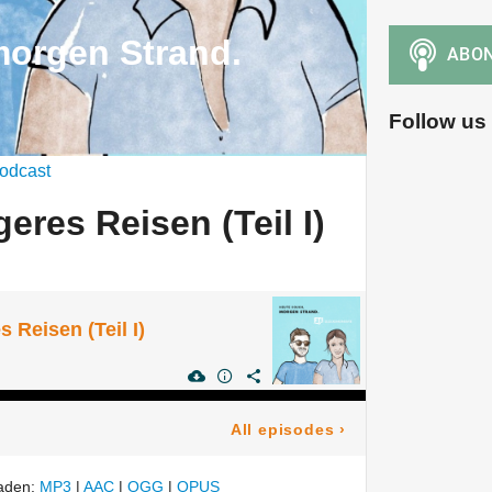
morgen Strand.
Follow us
odcast
eres Reisen (Teil I)
 Reisen (Teil I)
All episodes
›
laden:
MP3
|
AAC
|
OGG
|
OPUS